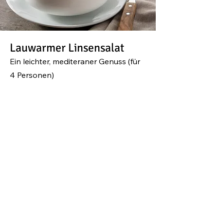
Lauwarmer Linsensalat
Ein leichter, mediteraner Genuss
(
für
4 Personen)
200 g Berglinsen in einem großen
Topf mit 3-facher Menge an Wasser
bissfest garen. Abtropfen und in eine
Schüssel geben.
1 große Karotte fein schälen, würfeln.
Frühlingszwiebel in Ringe schneiden.
Beides in Olivenöl glasig
anschwitzen. Dann zu den Linsen
geben.