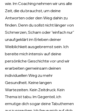
wie. Im Coaching nehmen wir uns alle
Zeit,
die du brauchst, um deine
Antworten oder den Weg dahin zu
finden. Denn du sollst
nicht länger von
Schmerzen, Scham oder "einfach nur"
unaufgeklärt im Erleben deiner
Weiblichkeit ausgebremst sein.
Ich
bereite mich intensiv auf deine
persönliche Geschichte vor und wir
erarbeiten gemeinsam deinen
individuellen Weg zu mehr
Gesundheit. K
eine langen
Wartezeiten
. Kein Zeitdruck.
Kein
Thema ist tabu
. Im Gegenteil, ich
ermutige dich sogar deine Tabuthemen
auszusprechen.
Ich freue mich auf dich