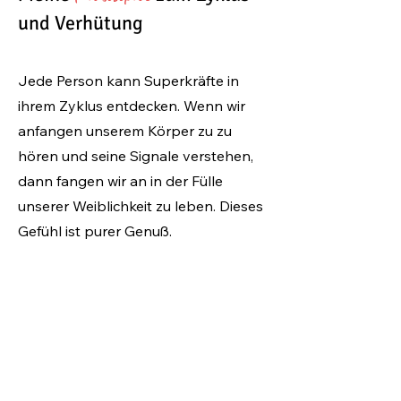
und Verhütung
Jede Person kann Superkräfte in
ihrem Zyklus entdecken. Wenn wir
anfangen unserem Körper zu zu
hören und seine Signale verstehen,
dann fangen wir an in der Fülle
unserer Weiblichkeit zu leben. Dieses
Gefühl ist purer Genuß.
Ich habe meinen Zyklus Jahre lang
abgelehnt und am PMS gelitten. Erst
als ich Anfing ihn von einer
schambehafteten Schwäche als
meine größte Stärke wahrzunehmen,